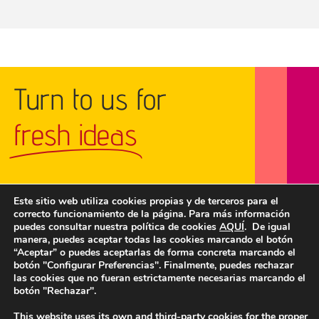
Turn to us for
fresh ideas
Este sitio web utiliza cookies propias y de terceros para el
correcto funcionamiento de la página. Para más información
GET IN TOUCH
puedes consultar nuestra política de cookies
AQUÍ
. De igual
manera, puedes aceptar todas las cookies marcando el botón
“Aceptar” o puedes aceptarlas de forma concreta marcando el
botón "Configurar Preferencias". Finalmente, puedes rechazar
las cookies que no fueran estrictamente necesarias marcando el
botón "Rechazar".
This website uses its own and third-party cookies for the proper