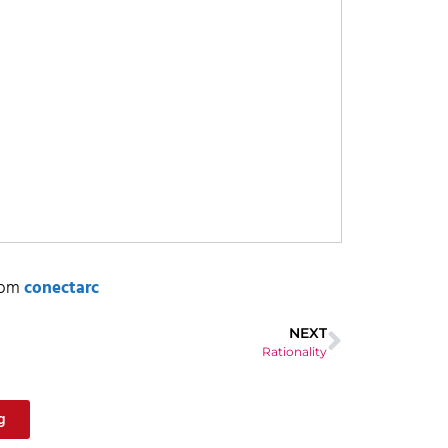
rom
conectarc
NEXT
Rationality
g