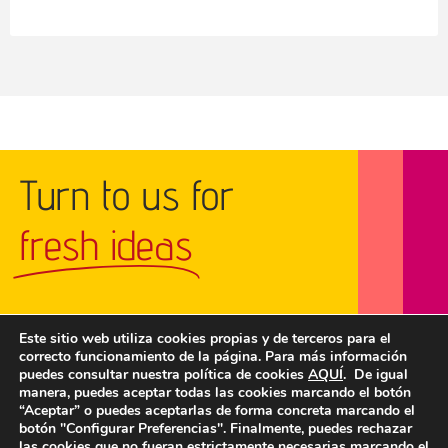
Turn to us for
fresh ideas
Este sitio web utiliza cookies propias y de terceros para el
correcto funcionamiento de la página. Para más información
GET IN TOUCH
puedes consultar nuestra política de cookies
AQUÍ
. De igual
manera, puedes aceptar todas las cookies marcando el botón
“Aceptar” o puedes aceptarlas de forma concreta marcando el
botón "Configurar Preferencias". Finalmente, puedes rechazar
las cookies que no fueran estrictamente necesarias marcando el